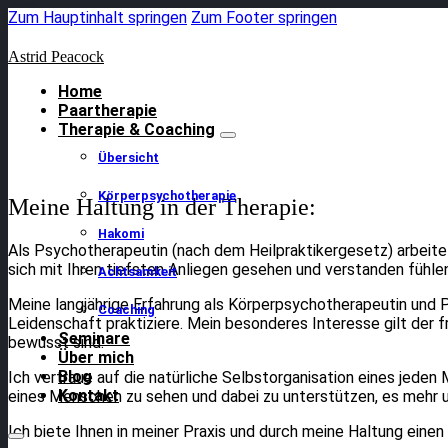
Zum Hauptinhalt springen
Zum Footer springen
Astrid Peacock
Home
Paartherapie
Therapie & Coaching
Übersicht
Körperpsychotherapie
Meine Haltung in der Therapie:
Hakomi
Als Psychotherapeutin (nach dem Heilpraktikergesetz) arbeite 
sich mit Ihren tiefsten Anliegen gesehen und verstanden fühle
Achtsamkeit
Meine langjährige Erfahrung als Körperpsychotherapeutin und P
Coaching
Leidenschaft praktiziere. Mein besonderes Interesse gilt der 
Seminare
bewusst sind.
Über mich
Blog
Ich vertraue auf die natürliche Selbstorganisation eines jede
Kontakt
eines Menschen zu sehen und dabei zu unterstützen, es mehr u
Ich biete Ihnen in meiner Praxis und durch meine Haltung eine