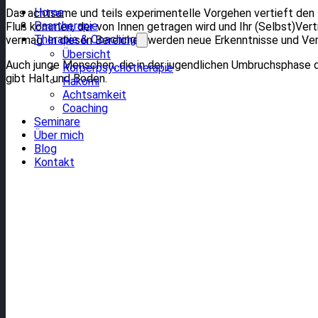
Home
Das achtsame und teils experimentelle Vorgehen vertieft den P
Paartherapie
Fluß kommen, der von Innen getragen wird und Ihr (Selbst)Vertra
Therapie & Coaching
vermag. In diesen Bereichen werden neue Erkenntnisse und Ve
Übersicht
Auch junge Menschen, die in der jugendlichen Umbruchsphase 
Körperpsychotherapie
gibt Halt und Boden.
Hakomi
Achtsamkeit
Coaching
Seminare
Über mich
Blog
Kontakt