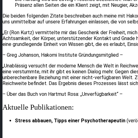
Präsenz allen Seiten die ein Klient zeigt, mit Neugier, A
Die beiden folgenden Zitate beschreiben auch meine mit Hako
uns unmittelbar auf unsere Erfahrungen einlassen, die von sel
„Er (Ron Kurtz) vermittelte mir das Geschenk der Freiheit, mi
Achtsamkeit, der Körper, unterstützender Kontakt und Gnade h
eine grundlegende Einheit von Wissen gibt, die es erlaubt, Ei
– Greg Johanson, Hakomi Institute Gründungsmitglied –
„Unablässig versucht der moderne Mensch die Welt in Reichweite
eine verstummte, mit ihr gibt es keinen Dialog mehr. Gegen d
unberechenbare Beziehung mit einer nicht-verfügbaren Welt. Zu
Reichweite befindet. Das Ergebnis dieses Prozesses lässt sich
– Über das Buch von Hartmut Rosa: „Unverfügbarkeit“ –
Aktuelle Publikationen:
Stress abbauen, Tipps einer Psychotherapeutin
(verö