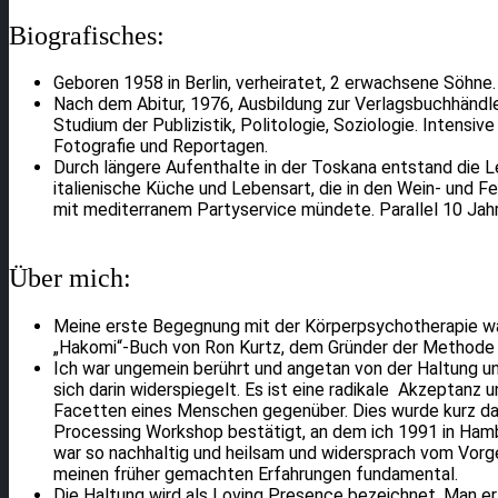
Biografisches:
Geboren 1958 in Berlin, verheiratet, 2 erwachsene Söhne.
Nach dem Abitur, 1976, Ausbildung zur Verlagsbuchhändler
Studium der Publizistik, Politologie, Soziologie. Intensiv
Fotografie und Reportagen.
Durch längere Aufenthalte in der Toskana entstand die L
italienische Küche und Lebensart, die in den Wein- und
mit mediterranem Partyservice mündete. Parallel 10 Jahre
Über mich:
Meine erste Begegnung mit der Körperpsychotherapie war
„Hakomi“-Buch von Ron Kurtz, dem Gründer der Methode in
Ich war ungemein berührt und angetan von der Haltung 
sich darin widerspiegelt. Es ist eine radikale Akzeptanz u
Facetten eines Menschen gegenüber. Dies wurde kurz da
Processing Workshop bestätigt, an dem ich 1991 in Hamb
war so nachhaltig und heilsam und widersprach vom Vor
meinen früher gemachten Erfahrungen fundamental.
Die Haltung wird als Loving Presence bezeichnet. Man erl