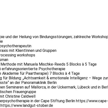
pie und der Heilung von Bindungsstörungen; zahlreiche Worksho
ie
rpsychotherapeutin
axis mit KlientInnen und Gruppen
Processing workshops
isman
I Methode mit Manuela Mischke-Reeds 5 Blocks à 5 Tage
i erfahrungsorientierte Psychotherapie
e Akademie für Paartherapie) 7 Blocks à 4 Tage
 für Bildung: „Achtsamkeit & emotionale Intelligenz – Wege zu
ste“ an der Panoramaklinik Berlin
n Seminaren auf Mallorca, in der Uckermark, Lübeck und in Berl
utischen Frauengruppe
it Christine Caldwell
erpsychotherapie in der Cape Stiftung Berlin https://www.cape-
https://www.landgut-stober.de