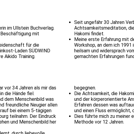
Seit ungefähr 30 Jahren Ve
in im Ullstein Buchverlag.
Achtsamkeitsmeditation, die
e Beschäftigung mit
Hakomi findet.
Meine erste Erfahrung mit 
eidenschaft für die
Workshop, an dem ich 1991 i
 Feinkost-Laden SÜDWIND
heilsam und widersprach vo
 Aikido Training.
gemachten Erfahrungen fun
 vor 34 Jahren als mir das
begegnen.
 die Hände fiel.
Die Achtsamkeit, die Hakomi 
und dem Menschenbild was
und der körperorientierte A
nd freundliche Neugier allen
Erfahren dessen was auftauch
rauf bei einem 5-tägigen
und einen Fluss ermöglicht, d
urg teilnahm. Der Eindruck
Dies führte mich zu meiner 
gehen und Menschenbild her
Methode vor 12 Jahren.
ernt, durch liebevolle