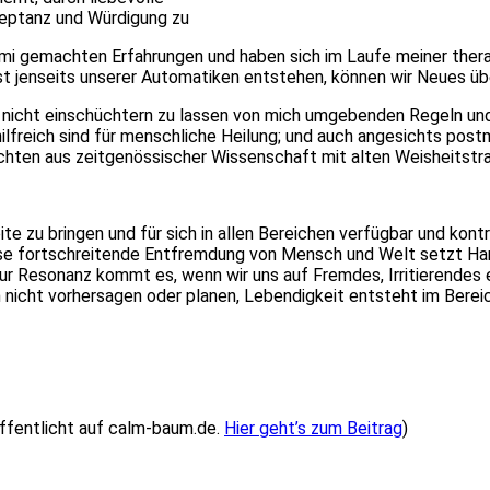
kzeptanz und Würdigung zu
mi gemachten Erfahrungen und haben sich im Laufe meiner thera
bst jenseits unserer Automatiken entstehen, können wir Neues ü
ch nicht einschüchtern zu lassen von mich umgebenden Regeln und
ilfreich sind für menschliche Heilung; und auch angesichts pos
nsichten aus zeitgenössischer Wissenschaft mit alten Weisheitst
 zu bringen und für sich in allen Bereichen verfügbar und kontr
iese fortschreitende Entfremdung von Mensch und Welt setzt Har
r Resonanz kommt es, wenn wir uns auf Fremdes, Irritierendes ei
 nicht vorhersagen oder planen, Lebendigkeit entsteht im Berei
ffentlicht auf calm-baum.de.
Hier geht’s zum Beitrag
)